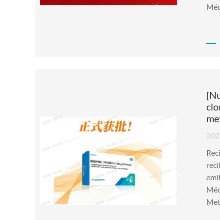
Médi
[Nu
clo
met
202
Reci
reci
emit
Méd
Met