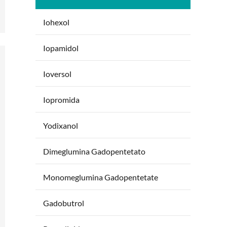
Iohexol
Iopamidol
Ioversol
Iopromida
Yodixanol
Dimeglumina Gadopentetato
Monomeglumina Gadopentetate
Gadobutrol