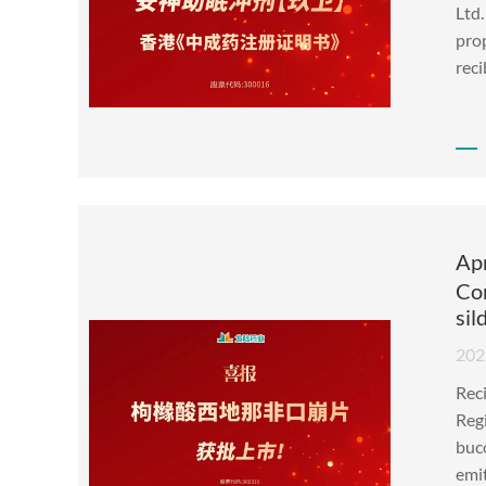
Ltd.
prop
reci
Ap
Com
sil
202
Reci
Reg
buco
emit