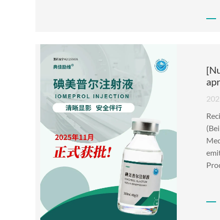
[Nu
apr
202
Reci
(Bei
Med
emit
Pro