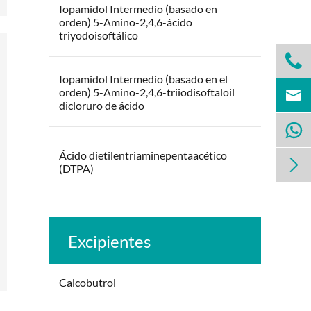
Iopamidol Intermedio (basado en
orden) 5-Amino-2,4,6-ácido
triyodoisoftálico

Iopamidol Intermedio (basado en el
orden) 5-Amino-2,4,6-triiodisoftaloil

dicloruro de ácido

Ácido dietilentriaminepentaacético

(DTPA)
Excipientes
Calcobutrol