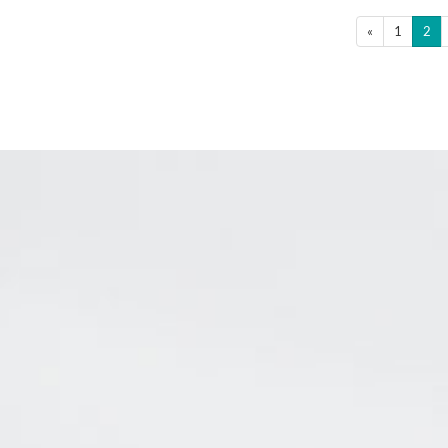
«
1
2