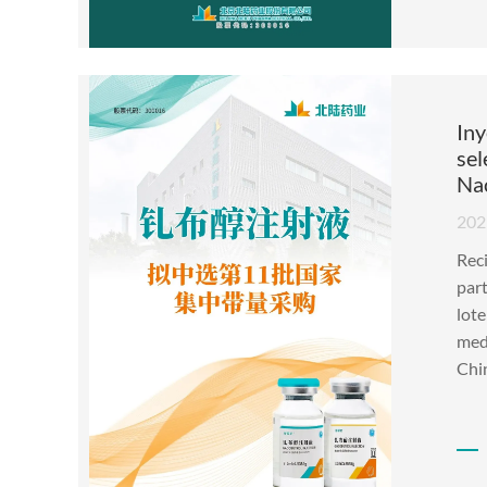
Iny
sel
Na
202
Reci
part
lote
med
Chi