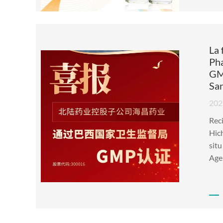
La 
Pha
GMP
San
202
Reci
Hich
sit
Agen