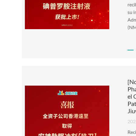
reci
su i
Adm
(NMP
[No
Pha
el 
Pat
Jiu
202
Rec