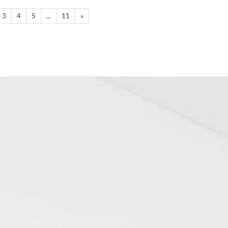
3
4
5
...
11
»