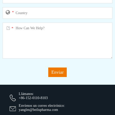
*

*
Enviar
Llámanos:
+86-152-0110-8103
Envíenos un correo electrónico:
yanglm@beilupharma.com