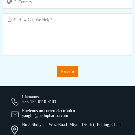
*

*
Enviar
Llámanos:
+86-152-0110-8103
Envíenos un correo electrónico:
yanglm@beilupharma.com
No.3 Shuiyuan West Road, Miyun District, Beijing, China