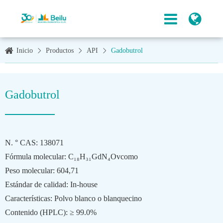
Inicio
Productos
API
Gadobutrol
Gadobutrol
N. ° CAS: 138071
Fórmula molecular: C₁₈H₃₁GdN₄Ovcomo
Peso molecular: 604,71
Estándar de calidad: In-house
Características: Polvo blanco o blanquecino
Contenido (HPLC): ≥ 99.0%