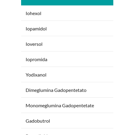
Iohexol
Iopamidol
Ioversol
Iopromida
Yodixanol
Dimeglumina Gadopentetato
Monomeglumina Gadopentetate
Gadobutrol