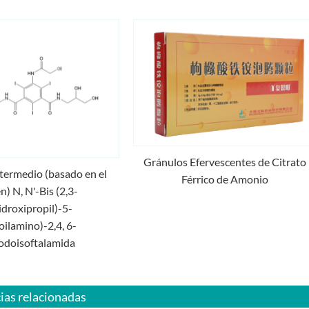
Gránulos Efervescentes de Citrato
ntermedio (basado en el
Férrico de Amonio
n) N, N'-Bis (2,3-
idroxipropil)-5-
coilamino)-2,4, 6-
yodoisoftalamida
ias relacionadas