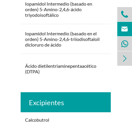
Iopamidol Intermedio (basado en
orden) 5-Amino-2,4,6-ácido

triyodoisoftálico

Iopamidol Intermedio (basado en el
orden) 5-Amino-2,4,6-triiodisoftaloil

dicloruro de ácido

Ácido dietilentriaminepentaacético
(DTPA)
Excipientes
Calcobutrol