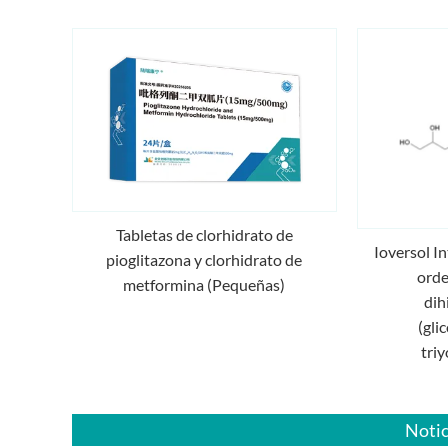
Tabletas de clorhidrato de
Ioversol I
pioglitazona y clorhidrato de
orde
metformina (Pequeñas)
dih
(gli
tri
Notic